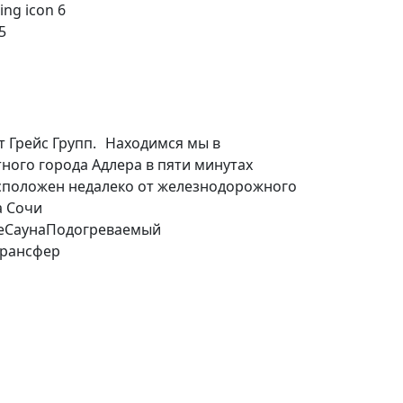
5
т Грейс Групп. Находимся мы в
ного города Адлера в пяти минутах
асположен недалеко от железнодорожного
а Сочи
е
Сауна
Подогреваемый
Трансфер