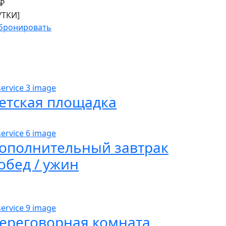
₽
УТКИ]
бронировать
етская площадка
ополнительный завтрак
 обед / ужин
ереговорная комната