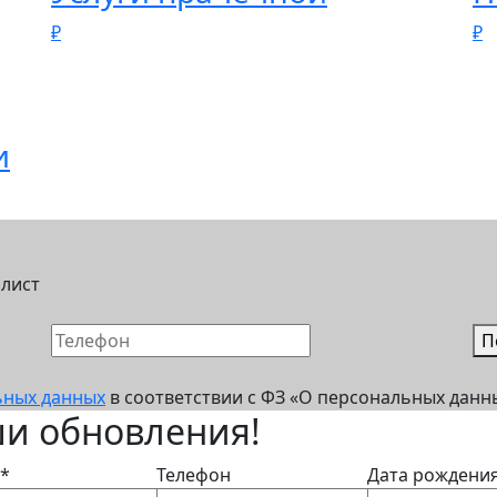
₽
₽
и
алист
П
ьных данных
в соответствии с ФЗ «О персональных данных
и обновления!
*
Телефон
Дата рождени