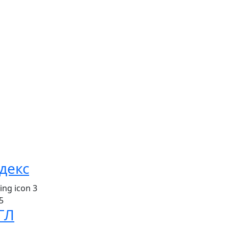
декс
5
ГЛ