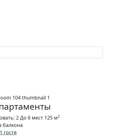
партаменты
2
овать: 2
До 6 мест
125 м
з балкона
 1 гостя