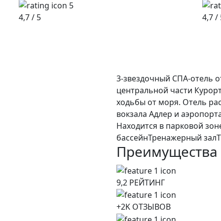
4,7
/ 5
4,7
/ 
3-звездочный СПА-отель о
центральной части Курорт
ходьбы от моря. Отель р
вокзала Адлер и аэропорт
Находится в парковой зон
бассейн
Тренажерный зал
Преимущества
9,2 РЕЙТИНГ
+2K ОТЗЫВОВ