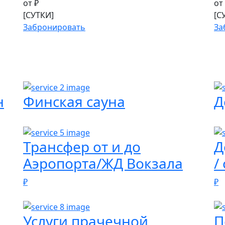
от
₽
от
[СУТКИ]
[С
Забронировать
За
н
Финская сауна
Д
Трансфер от и до
Д
Аэропорта/ЖД Вокзала
/
₽
₽
Услуги прачечной
П